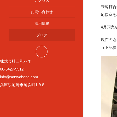
アクセス
来客打合
お問い合わせ
応接室を
採用情報
4月頭完
ブログ
現在の応
（下記参
株式会社三和バネ
06-6427-9512
info@sanwabane.com
兵庫県尼崎市尾浜町1-9-8