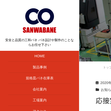
安全と品質の三和バネ バネ設計や製作のことな
らお任せ下さい
HOME
製品事例
トッ
規格皿バネ在庫表
2020
会社案内
お知
応接
工場案内