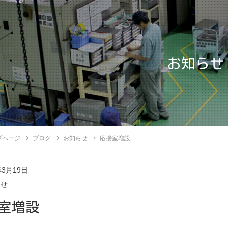
お知らせ
プページ
ブログ
お知らせ
応接室増設
年3月19日
らせ
室増設