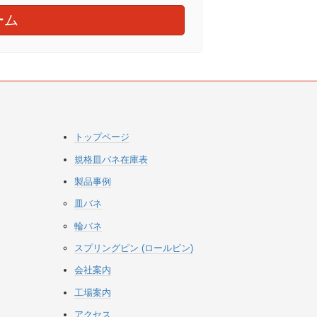
ーム
トップページ
規格皿バネ在庫表
製品事例
皿バネ
輪バネ
スプリングピン (ロールピン)
会社案内
工場案内
アクセス