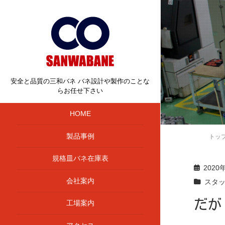
安全と品質の三和バネ バネ設計や製作のことな
らお任せ下さい
HOME
製品事例
トッ
規格皿バネ在庫表
2020
会社案内
スタ
だが
工場案内