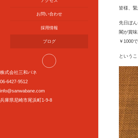
アクセス
皆様、緊
お問い合わせ
先日ぼん
採用情報
閣が賞味
￥1000
ブログ
というこ
株式会社三和バネ
06-6427-9512
info@sanwabane.com
兵庫県尼崎市尾浜町1-9-8