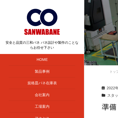
安全と品質の三和バネ バネ設計や製作のことな
らお任せ下さい
HOME
製品事例
トッ
規格皿バネ在庫表
2022
会社案内
スタ
準備
工場案内