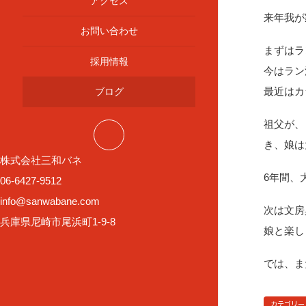
アクセス
来年我が
お問い合わせ
まずはラ
採用情報
今はラン
最近はカ
ブログ
祖父が、
き、娘は
株式会社三和バネ
6年間、
06-6427-9512
info@sanwabane.com
次は文房
兵庫県尼崎市尾浜町1-9-8
娘と楽し
では、ま
カテゴリー