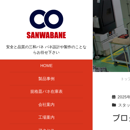
安全と品質の三和バネ バネ設計や製作のことな
らお任せ下さい
HOME
製品事例
トッ
規格皿バネ在庫表
2025
会社案内
スタ
ブロ
工場案内