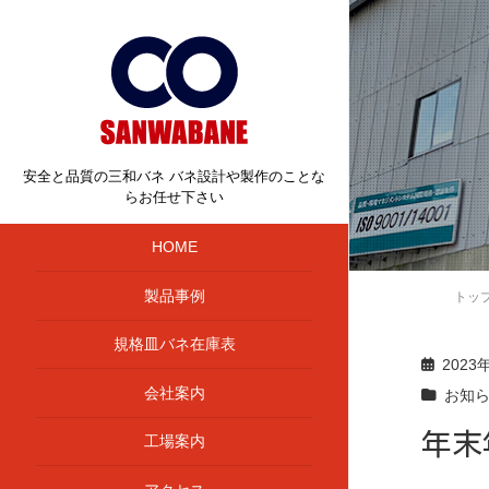
安全と品質の三和バネ バネ設計や製作のことな
らお任せ下さい
HOME
製品事例
トッ
規格皿バネ在庫表
2023
会社案内
お知
年末
工場案内